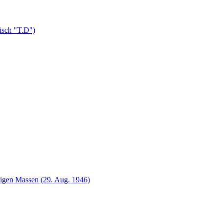
isch "T.D")
ätigen Massen (29. Aug. 1946)