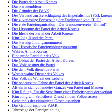
Die Partei der Arbeit Koreas
Das Parteiemblem
Die Gründer der PdAK
Der Verband zur Zerschlagung des Imperialismus (VZI, korean
Die zuverlässige Fortsetzung der Traditionen von "T. D"
Die erste Parteiorganisation - Der Genossenverein "Konsol"
Der Ursprung der Partei der Arbeit Koreas
Die Ideale der Partei der Arbeit Koreas
Kim Jong Il und die Partei
Das Parteigründungsmonument
Das Historische Parteigründungsmuseum
Wahres Antlitz Koreas
Eine große Partei für das Volk
Die Obhut der Partei der Arbeit Koreas
Das Volk besingt die Partei
Die dem Volk dienende Partei
Werdet wahre Diener des Volkes
Das Volk als Wurzel des Lebens
Die bedeutsame Fahne der Partei der Arbeit Koreas
Als ein in sich vollendetes Ganzes von Partei und Massen
Kim Il Sung: Für die Schaffung einer Einheitspartei der werkt
Kim Jong Un: Selbstloser Dienst an den Volksmassen
Geheimnis der einmütigen Geschlossenheit
Das Grundprinzip der PdAK
Jahrestage der Parteigründung