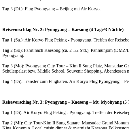
Tag 3 (Di.): Flug Pyongyang – Beijing mit Air Koryo.
Reisevorschlag Nr. 2: Pyongyang – Kaesong (4 Tage/3 Nächte)
Tag
1 (Sa.
): Air Koryo Flug Peking - Pyongyang. Treffen der Reiseb
Tag
2 (So
): Fahrt nach Kaesong
(ca. 2 1/2 Std.)
, Panmunjom (DMZ/De
Pyongyang
.
Tag 3
(Mo): Pyongyang City Tour – Kim Il
Sung Platz
, Mansudae G
Schülerpalast bzw.
Middle School, Souvenir Shopping, Abendessen mi
Tag 4
(Di
): Transfer zum Flughafen. Air Koryo Flug
Pyongyang – Pe
Reisevorschlag Nr. 3: Pyongyang – Kaesong – Mt. Myohyang (5 
Tag
1 (Di
): Air Koryo Flug Peking - Pyongyang. Treffen der Reis
ebe
Tag
2 (Mi
): City Tour-Kim Il Sung Square, Mansudae Grand Monume
King Kongmin, Local cuisin dinner & overnight Kaesong Folkcustom