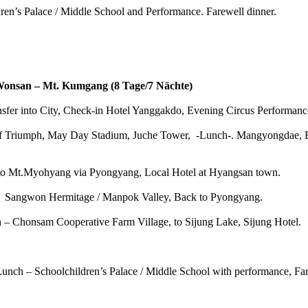
ldren’s Palace / Middle School and Performance. Farewell dinner.
Wonsan – Mt. Kumgang (8 Tage/7 Nächte)
nsfer into City, Check-in Hotel Yanggakdo, Evening Circus Performanc
 Triumph, May Day Stadium, Juche Tower, -Lunch-. Mangyongdae, B
to Mt.Myohyang via Pyongyang, Local Hotel at Hyangsan town.
ch-. Sangwon Hermitage / Manpok Valley, Back to Pyongyang.
– Chonsam Cooperative Farm Village, to Sijung Lake, Sijung Hotel.
ch – Schoolchildren’s Palace / Middle School with performance, Far