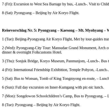
7 (Fri): Excursion to West Sea Barrage by bus, -Lunch-. Visit to Chi
8 (Sat): Pyongyang – Beijing by Air Koryo Flight.
Reisevorschlag Nr. 5: Pyongyang – Kaesong – Mt. Myohyang – 
1 (Tue): Beijing-Pyongyang Air Koryo Flight, Met by tour-guides tra
2 (Wed): Pyongyang-City Tour: Mansudae Grand Monument, Arch of
dinner & overnight Folkcustoms Hotel.
3 (Thu): Sonjuk Bridge, Koryo Museum, Panmunjom, -Lunch-. Bus 
4 (Fri): International Friendship Exhibition, Temple Pohyon, -Lun
5 (Sat): Bus to Wonsan, Tomb of King Tongmyong en-route, – Lunch 
6 (Sun): Full day excursion on Inner-Kumgang with pic-nic lunch.
7 (Mon): Songdowon Schoolchildren’s Camp, Bus to Pyongyang, – Lun
8 (Tue): Pyongyang – Beijing by Air Koryo Flight.