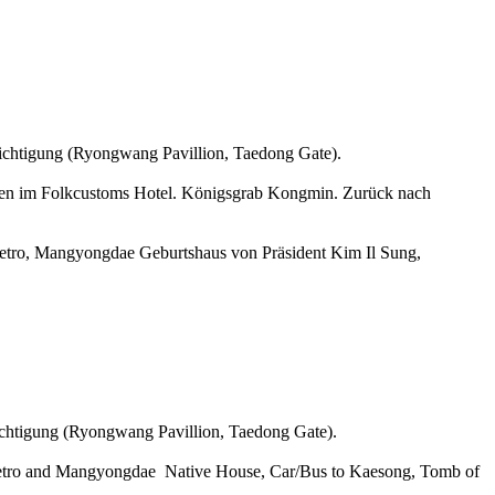
ichtigung
(
Ryongwang Pavillion,
Taedong Gate).
ten im
Folkcustoms Hotel. Königsgrab
Kongmin. Zurück nach
tro, Mangyongdae Geburtshaus von Präsident Kim Il Sung,
ichtigung (Ryongwang Pavillion, Taedong Gate).
Metro and Mangyongdae Native House, Car/Bus to Kaesong, Tomb of