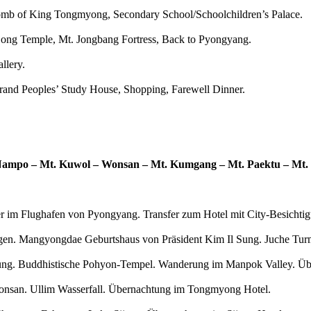
omb of King Tongmyong, Secondary School/Schoolchildren’s Palace.
ljong Temple, Mt. Jongbang Fortress, Back to Pyongyang.
llery.
rand Peoples’ Study House, Shopping, Farewell Dinner.
Nampo – Mt. Kuwol – Wonsan – Mt. Kumgang – Mt. Paektu – Mt. C
ter im Flughafen von Pyongyang. Transfer zum Hotel mit City-Besicht
gen.
Mangyongdae Geburtshaus von Präsident Kim Il Sung. Juche Turm
lung.
Buddhistische Pohyon-Tempel. Wanderung im
Manpok Valley. Übe
nsan. Ullim Wasserfall. Übernachtung im
Tongmyong Hotel.