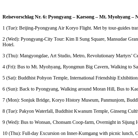
Reisevorschlag Nr. 6: Pyongyang – Kaesong – Mt. Myohyang –
1 (Tue): Beijing-Pyongyang Air Koryo Flight. Met by tour-guides tra
2 (Wed): Pyongyang-City Tour: Kim Il Sung Square, Mansudae Gran
Hotel.
3 (Thu): Mangyongdae, Art Studio, Metro, Revolutionary Martyrs’
4 (Fri): Bus to Mt. Myohyang, Ryongmun Big Cavern, Walking to Sa
5 (Sat): Buddhist Pohyon Temple, International Friendship Exhibiti
6 (Sun): Back to Pyongyang, Walking around Moran Hill, Bus to K
7 (Mon): Sonjuk Bridge, Koryo History Museum, Panmunjom, Buddhi
8 (Tue): Pakyon Waterfall, Buddhist Kwanum Temple, Ginseng Culti
9 (Wed): Bus to Wonsan, Chonsam Coop-farm, Overnight in Sijung H
10 (Thu): Full-day Excursion on Inner-Kumgang with picnic lunch, O