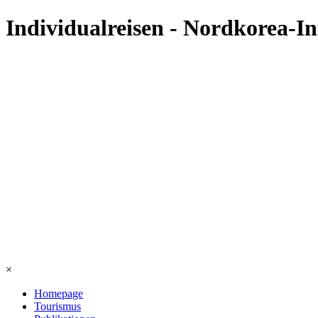
Individualreisen - Nordkorea-I
×
Homepage
Tourismus