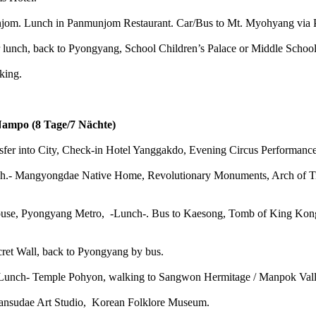
m. Lunch in Panmunjom Restaurant. Car/Bus to Mt. Myohyang via P
er lunch, back to Pyongyang, School Children’s Palace or Middle Schoo
king.
Nampo (8 Tage/7 Nächte)
nsfer into City, Check-in Hotel Yanggakdo, Evening Circus Performance
.- Mangyongdae Native Home, Revolutionary Monuments, Arch of Tr
use, Pyongyang Metro, -Lunch-. Bus to Kaesong, Tomb of King Kongm
et Wall, back to Pyongyang by bus.
 -Lunch- Temple Pohyon, walking to Sangwon Hermitage / Manpok Valle
Mansudae Art Studio, Korean Folklore Museum.