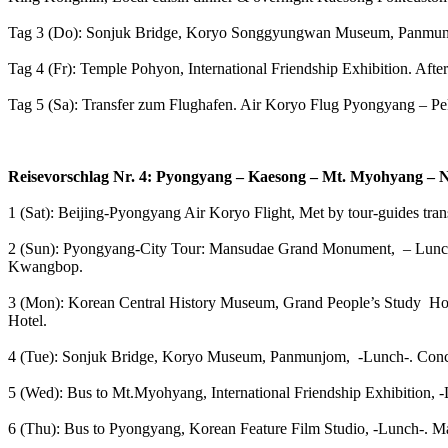
Tag
3 (Do
): Sonjuk Bridge, Koryo Songgyungwan Museum, Panmunjo
Tag
4 (Fr): Temple Pohyon, International Friendship Exhibition. Aft
Tag
5 (Sa):
Transfer zum Flughafen. Air Koryo Flug Pyongyang – Pe
Reisevorschlag Nr. 4: Pyongyang – Kaesong – Mt. Myohyang – 
1 (Sat): Beijing-Pyongyang Air Koryo Flight, Met by tour-guides tra
2 (Sun): Pyongyang-City Tour: Mansudae Grand Monument, – Lunch
Kwangbop.
3 (Mon): Korean Central History Museum, Grand People’s Study Ho
Hotel.
4 (Tue): Sonjuk Bridge, Koryo Museum, Panmunjom, -Lunch-. Concr
5 (Wed): Bus to Mt.Myohyang, International Friendship Exhibition,
6 (Thu): Bus to Pyongyang, Korean Feature Film Studio, -Lunch-. 