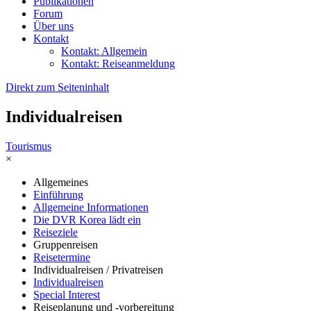
Publikationen
Forum
Über uns
Kontakt
Kontakt: Allgemein
Kontakt: Reiseanmeldung
Direkt zum Seiteninhalt
Individualreisen
Tourismus
×
Allgemeines
Einführung
Allgemeine Informationen
Die DVR Korea lädt ein
Reiseziele
Gruppenreisen
Reisetermine
Individualreisen / Privatreisen
Individualreisen
Special Interest
Reiseplanung und -vorbereitung