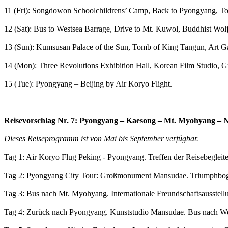
11 (Fri): Songdowon Schoolchildrens’ Camp, Back to Pyongyang, T
12 (Sat): Bus to Westsea Barrage, Drive to Mt. Kuwol, Buddhist Wo
13 (Sun): Kumsusan Palace of the Sun
, Tomb of King Tangun, Art Ga
14 (Mon): Three Revolutions Exhibition Hall, Korean Film Studio, G
15 (Tue): Pyongyang – Beijing by Air Koryo Flight.
Reisevorschlag Nr. 7: Pyongyang – Kaesong – Mt. Myohyang – 
Dieses Reiseprogramm ist von Mai bis September verfügbar.
Tag 1
: Air Koryo Flug Peking - Pyongyang. Treffen der Reisebeglei
Tag 2
: Pyongyang
City Tour: Großmonument Mansudae. Triumphbo
Tag
3: Bus nach
Mt.
Myohyang.
Internationale Freundschaftsausstel
Tag 4
: Zurück nach
Pyongyang. Kunststudio Mansudae.
Bus nach
Wo