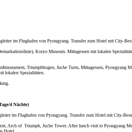
egleiter im Flughafen von Pyongyang. Transfer zum Hotel mit City-Bes
markationslinie)
, Koryo Museum. Mittagessen mit lokalen Spezialitä
roßmonument,
Triumphbogen,
Juche Turm
, Mittagessen,
Pyongyang Me
t lokalen Spezialitäten
.
king
.
Tage/4 Nächte)
gleiter im Flughafen von Pyongyang. Transfer zum Hotel mit City-Bes
nt, Arch of Triumph, Juche Tower. After lunch visit to Pyongyang 
s Hotel.