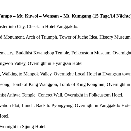
 Nampo – Mt. Kuwol – Wonsan – Mt. Kumgang (15 Tage/14 Nächte
nsfer into City, Check-in Hotel Yanggakdo.
d Monument, Arch of Triumph, Tower of Juche Idea, History Museum
 Cemetary, Buddhist Kwangbop Temple, Folkcustom Museum, Overnight
ngwon Valley, Overnight in Hyangsan Hotel.
on, Walking to Manpok Valley, Overnight: Local Hotel at Hyangsan town
aesong, Tomb of King Wanggon, Tomb of King Kongmin, Overnight in
st Anhwa Temple, Concret Wall, Overnight in Folkcustom Hotel.
vation Plot, Lunch, Back to Pyongyang, Overnight in Yanggakdo Hotel
otel.
vernight in Sijung Hotel.